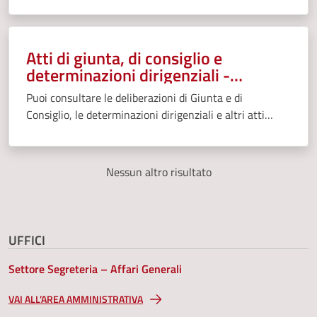
Istituzioni, Aziende speciali, Soggetti gestori di pubblici
servizi.
Atti di giunta, di consiglio e
determinazioni dirigenziali -
Consultazione e/o richiesta
Puoi consultare le deliberazioni di Giunta e di
Consiglio, le determinazioni dirigenziali e altri atti
direttamente sul sito del Comune.
Nessun altro risultato
UFFICI
Settore Segreteria – Affari Generali
VAI ALL’AREA AMMINISTRATIVA