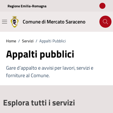
Vai ai contenuti
Vai al footer
Regione Emilia-Romagna
Comune di Mercato Saraceno
Home
/
Servizi
/
Appalti Pubblici
Appalti pubblici
Gare d’appalto e avvisi per lavori, servizi e
forniture al Comune.
Esplora tutti i servizi