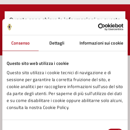
Quanto sono chiare le informazioni su questa
pagina?
Consenso
Dettagli
Informazioni sui cookie
Valuta 1 stelle su 5
Valuta 2 stelle su 5
Valuta 3 stelle su 5
Valuta 4 stelle su 5
Valuta 5 stelle su 5
Questo sito web utilizza i cookie
Questo sito utilizza i cookie tecnici di navigazione e di
Contatta il comune
sessione per garantire la corretta fruizione del sito, e
cookie analitici per raccogliere informazioni sull'uso del sito
Leggi le domande frequenti
da parte degli utenti. Per saperne di più sull'utilizzo dei dati
e su come disabilitare i cookie oppure abilitarne solo alcuni,
Richiedi assistenza
consulta la nostra Cookie Policy.
Prenota appuntamento
Selezione