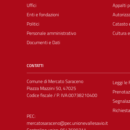
Uffici
Appalti p
Enti e fondazioni
Autorizza
Politici
Catasto e
Personale amministrativo
Cultura 
Documenti e Dati
CONTATTI
Comune di Mercato Saraceno
Leggi le
Piazza Mazzini 50, 47025
Prenota
Codice fiscale / P. IVA:00738210400
Segnalazi
Richiest
PEC:
mercatosaraceno@pec.unionevallesavio.it