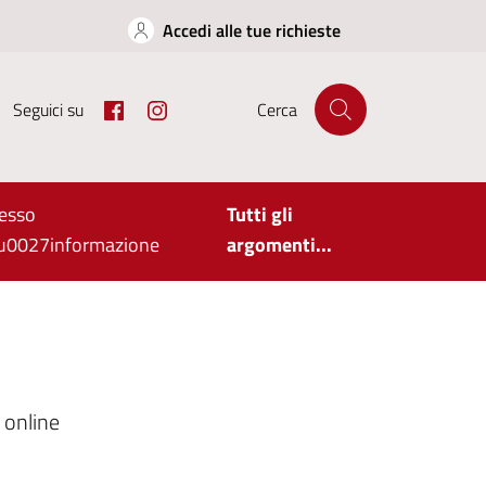
Accedi alle tue richieste
Facebook
Instagram
Seguici su
Cerca
esso
Tutti gli
\u0027informazione
argomenti...
 online