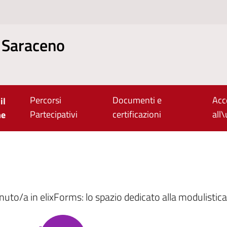
 Saraceno
Percorsi
Documenti e
Acc
il
Partecipativi
certificazioni
all
ne
uto/a in elixForms: lo spazio dedicato alla modulistica